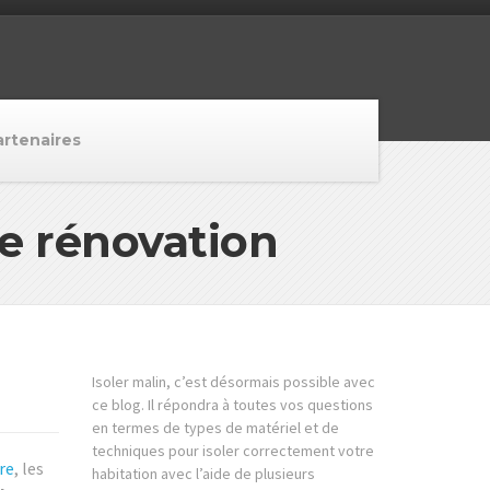
artenaires
e rénovation
Isoler malin, c’est désormais possible avec
ce blog. Il répondra à toutes vos questions
en termes de types de matériel et de
techniques pour isoler correctement votre
re
, les
habitation avec l’aide de plusieurs