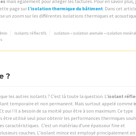
tes
mais également pour alléger les factures. Pour en savoir plus, 
cette page sur
l’isolation thermique du bâtiment
. Dans cet articl
se un zoom sur les différentes isolations thermiques et acoustique
dmin
Isolants réflectifs
isolation
•
isolation animale
•
isolation minéra
es
e ?
 que les autres isolants ? C’est là toute la question. L’
isolant réfle
lant temporaire et non permanent. Mais surtout appelé comme
i
 Et oui ! Il a besoin de sa moitié pour être à son maximum. Ce type
as être utilisé seul pour obtenir les performances thermiques sou
es caractéristiques. C’est un matériau d’une épaisseur fine et
 plusieurs couches. L’isolant mince est employé principalement en