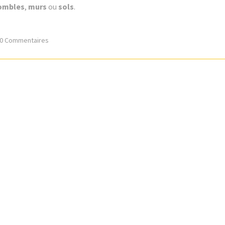
ombles
,
murs
ou
sols
.
0 Commentaires