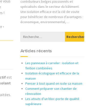
je vous
contributeurs belges passionnés et
e
spécialisés dans le secteur du bâtiment.
Une isolation efficace est la clé de voute
s !
pour bénéficier de nombreux d’avantages :
économique, environnemental,…
le
•
Articles récents
Les panneaux à carreler : isolation et
finition combinées
Isolation écologique et efficace de la
ctif
est
maison
solant
Penser à tout quand on isole sa maison
Comment préparer son chantier de
rénovation
haitées.
Les atouts d’un bloc-porte de qualité
supérieure