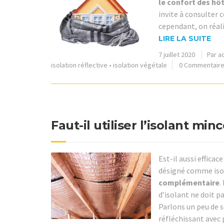
le confort des hô
invite à consulter 
cependant, on réali
LIRE LA SUITE
7 juillet 2020
Par a
isolation réflective
•
isolation végétale
0 Commentair
Faut-il utiliser l’isolant minc
Est-il aussi efficace
désigné comme iso
complémentaire
.
d’isolant ne doit p
Parlons un peu de s
réfléchissant avec