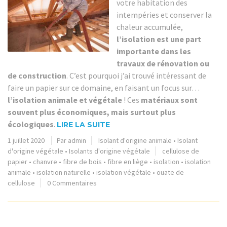
votre habitation des
intempéries et conserver la
chaleur accumulée,
l’isolation est une part
importante dans les
travaux de rénovation ou
de construction
. C’est pourquoi j’ai trouvé intéressant de
faire un papier sur ce domaine, en faisant un focus sur…
l’isolation animale et végétale
! Ces
matériaux sont
souvent plus économiques, mais surtout plus
écologiques
.
LIRE LA SUITE
1 juillet 2020
Par admin
Isolant d'origine animale
•
Isolant
d'origine végétale
•
Isolants d'origine végétale
cellulose de
papier
•
chanvre
•
fibre de bois
•
fibre en liège
•
isolation
•
isolation
animale
•
isolation naturelle
•
isolation végétale
•
ouate de
cellulose
0 Commentaires