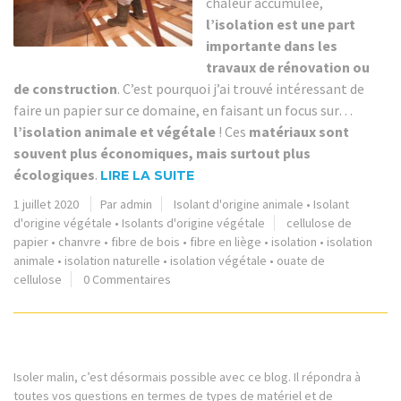
chaleur accumulée,
l’isolation est une part
importante dans les
travaux de rénovation ou
de construction
. C’est pourquoi j’ai trouvé intéressant de
faire un papier sur ce domaine, en faisant un focus sur…
l’isolation animale et végétale
! Ces
matériaux sont
souvent plus économiques, mais surtout plus
écologiques
.
LIRE LA SUITE
1 juillet 2020
Par admin
Isolant d'origine animale
•
Isolant
d'origine végétale
•
Isolants d'origine végétale
cellulose de
papier
•
chanvre
•
fibre de bois
•
fibre en liège
•
isolation
•
isolation
animale
•
isolation naturelle
•
isolation végétale
•
ouate de
cellulose
0 Commentaires
Isoler malin, c’est désormais possible avec ce blog. Il répondra à
toutes vos questions en termes de types de matériel et de