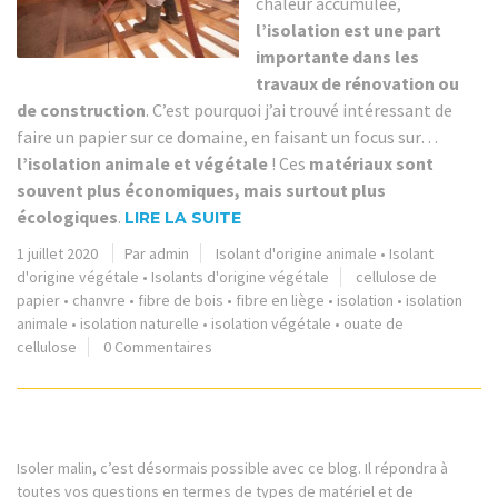
chaleur accumulée,
l’isolation est une part
importante dans les
travaux de rénovation ou
de construction
. C’est pourquoi j’ai trouvé intéressant de
faire un papier sur ce domaine, en faisant un focus sur…
l’isolation animale et végétale
! Ces
matériaux sont
souvent plus économiques, mais surtout plus
écologiques
.
LIRE LA SUITE
1 juillet 2020
Par admin
Isolant d'origine animale
•
Isolant
d'origine végétale
•
Isolants d'origine végétale
cellulose de
papier
•
chanvre
•
fibre de bois
•
fibre en liège
•
isolation
•
isolation
animale
•
isolation naturelle
•
isolation végétale
•
ouate de
cellulose
0 Commentaires
Isoler malin, c’est désormais possible avec ce blog. Il répondra à
toutes vos questions en termes de types de matériel et de