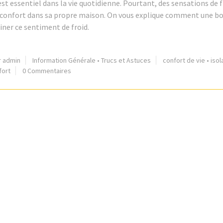
est essentiel dans la vie quotidienne. Pourtant, des sensations de f
nconfort dans sa propre maison. On vous explique comment une b
iner ce sentiment de froid.
r admin
Information Générale
•
Trucs et Astuces
confort de vie
•
isol
fort
0 Commentaires