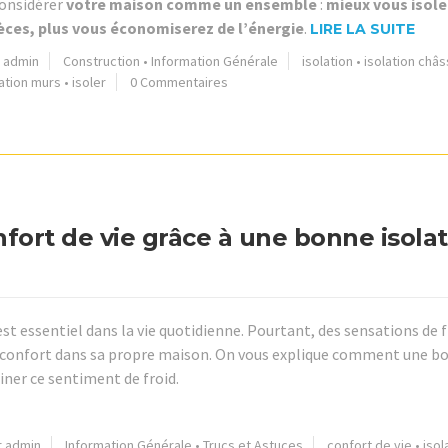
 considérer
votre maison comme un ensemble
:
mieux vous isole
èces, plus vous économiserez de l’énergie
.
LIRE LA SUITE
r admin
Construction
•
Information Générale
isolation
•
isolation châs
lation murs
•
isoler
0 Commentaires
ort de vie grâce à une bonne isolat
est essentiel dans la vie quotidienne. Pourtant, des sensations de f
nconfort dans sa propre maison. On vous explique comment une b
iner ce sentiment de froid.
r admin
Information Générale
•
Trucs et Astuces
confort de vie
•
isol