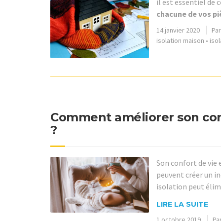
il est essentiel de
chacune de vos pi
14 janvier 2020
Pa
isolation maison
•
iso
Comment améliorer son conf
?
Son confort de vie 
peuvent créer un i
isolation peut élim
LIRE LA SUITE
1 octobre 2019
Pa